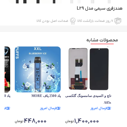
هندزفری سیمی مدل L29
۷ روز ضمانت بازگشت کالا
ضمانت اصل بودن کالا
محصولات مشابه
تاچ و السیدی سامسونگ گلکسی
پاد 2500 پاف MORE
پاد 2500 پاف Tikobar
A05s
ارسال امروز
ارسال امروز
ارسا
448,000
1,400,000
تومان
تومان