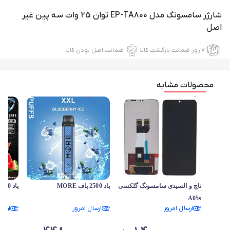
شارژر سامسونگ مدل EP-TA800 توان 25 وات سه پین غیر
اصل
۷ روز ضمانت بازگشت کالا
ضمانت اصل بودن کالا
محصولات مشابه
تاچ و السیدی سامسونگ گلکسی
پاد 2500 پاف MORE
پاد 2500 پاف Tikobar
A05s
ارسال امروز
ارسال امروز
ارسا