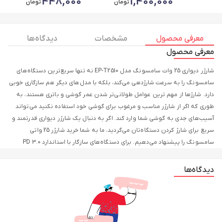
448,000
1,400,000
تومان
تومان
معرفی محصول
مشخصات
دیدگاه ها
معرفی محصول
شارژر دیواری 25 وات سامسونگ مدل EP-T2510 نه تنها سریع‌ترین دستگاه‌های
سامسونگ را به سرعت شارژدهی می‌کند، بلکه با مدل‌های دیگر هم سازگاری خوبی
دارد. شارژها از مهم ترین عوامل طولانی‌تر شدن عمر گوشی و باتری هستند، به
طوری که اگر از شارژر مناسب و مرغوب برای گوشی خود استفاده نکنید می‌تواند
آسیب‌های جدی به گوشی شما وارد کند. اگر به دنبال یک شارژر دیواری قدرتمند و
سریع برای شارژ کردن دستگاه‌تان می‌گردید، ما به شما خرید شارژر 25 واتی
سامسونگ را پیشنهاد می‌دهیم. برای دستگاه‌های سازگار با استاندارد PD 3.0
حداکثر شارژ 25 وات دریافت خواهید کرد، در حالی که دیگر دستگاه‌ها با سرعتی که
می‌توانند اداره کنند شارژ می‌شوند. وزن این شارژر دیواری 45 گرم است و درگاه
دیدگاه‌ها
ارتباطی آن از نوع USB Type-C است. لازم به ذکر است این محصول بدون کابل
است و باید به صورت جداگانه کابل مناسب را تهیه کنید.