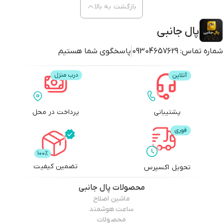
بازگشت به بالا
پال جانبی
شماره تماس:
09304657629
پاسخگوی شما هستیم
پشتیبانی
پرداخت در محل
تضمین کیفیت
تحویل اکسپرس
محصولات
پال جانبی
ماشین اصلاح
ساعت هوشمند
محصولات