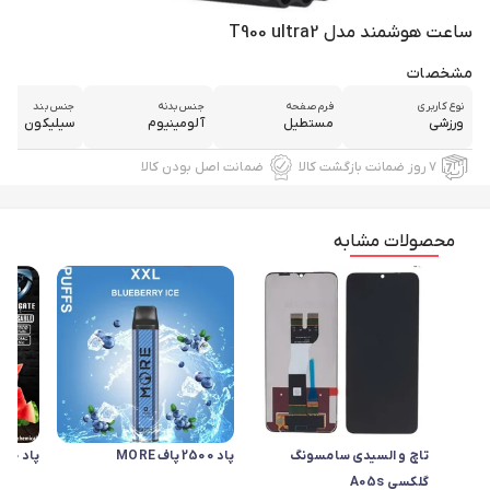
ساعت هوشمند مدل T900 ultra2
مشخصات
نوع کاربری
فرم صفحه
جنس بدنه
جنس بند
ورزشی
مستطیل
آلومینیوم
سیلیکون
۷ روز ضمانت بازگشت کالا
ضمانت اصل بودن کالا
محصولات مشابه
تاچ و السیدی سامسونگ
پاد 2500 پاف MORE
پاد 2500 پاف Tikobar
گلکسی A05s